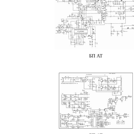
БП AT